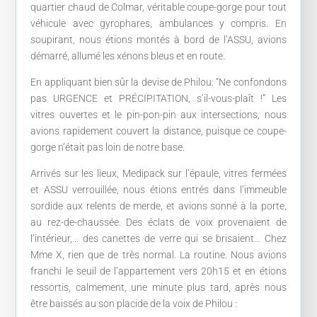
quartier chaud de Colmar, véritable coupe-gorge pour tout
véhicule avec gyrophares, ambulances y compris. En
soupirant, nous étions montés à bord de l’ASSU, avions
démarré, allumé les xénons bleus et en route.
En appliquant bien sûr la devise de Philou: “Ne confondons
pas URGENCE et PRÉCIPITATION, s’il-vous-plaît !” Les
vitres ouvertes et le pin-pon-pin aux intersections, nous
avions rapidement couvert la distance, puisque ce coupe-
gorge n’était pas loin de notre base.
Arrivés sur les lieux, Medipack sur l’épaule, vitres fermées
et ASSU verrouillée, nous étions entrés dans l’immeuble
sordide aux relents de merde, et avions sonné à la porte,
au rez-de-chaussée. Des éclats de voix provenaient de
l’intérieur,… des canettes de verre qui se brisaient… Chez
Mme X, rien que de très normal. La routine. Nous avions
franchi le seuil de l’appartement vers 20h15 et en étions
ressortis, calmement, une minute plus tard, après nous
être baissés au son placide de la voix de Philou :