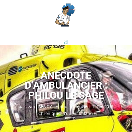
ANECDOTE
D’AMBULANCIER :
PHILOU LE SAGE
par
Jean LAENGY - Ambulancier DE
|
7, Fév 2012
|
Chroniques d'un ambulancier