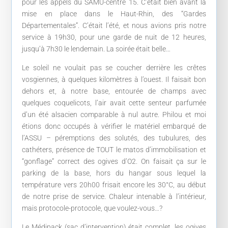
pour les appels du SAMU-centre 15. C’était bien avant la
mise en place dans le Haut-Rhin, des “Gardes
Départementales”. C’était l’été, et nous avions pris notre
service à 19h30, pour une garde de nuit de 12 heures,
jusqu’à 7h30 le lendemain. La soirée était belle…
Le soleil ne voulait pas se coucher derrière les crêtes
vosgiennes, à quelques kilomètres à l’ouest. Il faisait bon
dehors et, à notre base, entourée de champs avec
quelques coquelicots, l’air avait cette senteur parfumée
d’un été alsacien comparable à nul autre. Philou et moi
étions donc occupés à vérifier le matériel embarqué de
l’ASSU – péremptions des solutés, des tubulures, des
cathéters, présence de TOUT le matos d’immobilisation et
“gonflage” correct des ogives d’O2. On faisait ça sur le
parking de la base, hors du hangar sous lequel la
température vers 20h00 frisait encore les 30°C, au début
de notre prise de service. Chaleur intenable à l’intérieur,
mais protocole-protocole, que voulez-vous…?
Le Médipack (sac d’intervention) était complet, les ogives