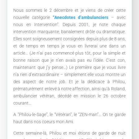
Nous sommes le 2 décembre et je viens de créer cette
nouvelle catégorie
“Anecdotes d’ambulanciers
– avec
nous en Intervention”. Depuis 2001, je note chaque
intervention marquante, banalement drôle ou dramatique.
Elles sont soigneusement consignées depuis plus de 8 ans,
et de temps en temps je vous en livrerai une dans un
article… (Je n’ai pas commencé plus tôt, pour la simple et
bonne raison que je n’en avais pas eu l’idée. C’est con,
maintenant que j’y pense…) Le première que je vous livre
n’a rien d’extraordinaire – simplement elle vous montre un
des aspect de notre job. Et je la dédicace à Philou,
prématurément enlevé à notre affection, ainsi qu’à Roland,
ambulancier vétéran, décédé en mission le 26 octobre
courant…
A “Philou-le-Sage”, le “Vétéran”, le “ZEN-man”… On te garde
haut dans nos coeurs mon Ami.
Cette semaine-là, Philou et moi étions de garde de nuit