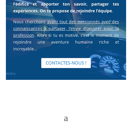
l’édifice et apporter ton savoir, partager tes
expériences. O
n te propose de rejoindre l’équipe
.
Nous cherchons
avant tout des passionnés avec des
connaissances à partager, l’envie d’oeuvrer pour la
profession
. Alors si tu es motivé, c’est le moment de
rejoindre une aventure humaine riche et
incroyable…
CONTACTES-NOUS !