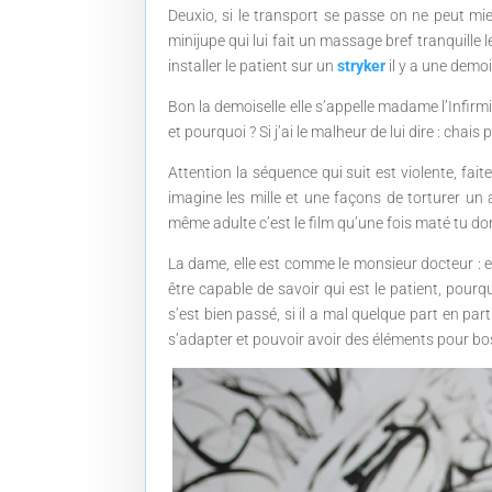
Deuxio, si le transport se passe on ne peut mie
minijupe qui lui fait un massage bref tranquille
installer le patient sur un
stryker
il y a une demo
Bon la demoiselle elle s’appelle madame l’Infirmi
et pourquoi ? Si j’ai le malheur de lui dire : cha
Attention la séquence qui suit est violente, fai
imagine les mille et une façons de torturer un
même adulte c’est le film qu’une fois maté tu dor
La dame, elle est comme le monsieur docteur : el
être capable de savoir qui est le patient, pourquo
s’est bien passé, si il a mal quelque part en par
s’adapter et pouvoir avoir des éléments pour bo