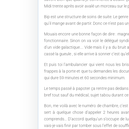
Midi trente après avoir avalé un morceau sur le 
Bip est une structure de soins de suite. Le genr
qu’il mange avant de partir. Donc ce n’est pas ur
Mouais encore une bonne façon de dire : magnez
fonctionnaire. Sinon on va voir le délégué synd
d’un vide galactique…. Vide mais il y a du bru
cassé la gueule , si elle arrive à sonner c’est qu’
Et puis toi l’ambulancier qui vient nous les b
frappes à la porte et que tu demandes les docum
qui dure 59 minutes et 60 secondes minimum.
Le temps passé à papoter ça rentre pas dedans ;
bref tout sauf du médical, sujet tabou durant c
Bon, me voilà avec le numéro de chambre, c’est d
sert à quelque chose d’appeler 2 heures avant po
comprends… D’accord quelqu’un s’occupe de lui ?
vais-je vais finir par tomber sous l’effet de souff