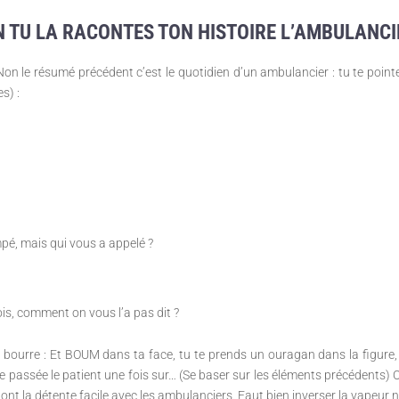
 TU LA RACONTES TON HISTOIRE L’AMBULANCI
on le résumé précédent c’est le quotidien d’un ambulancier : tu te pointe
es) :
pé, mais qui vous a appelé ?
 mois, comment on vous l’a pas dit ?
a bourre : Et BOUM dans ta face, tu te prends un ouragan dans la figure,
te passée le patient une fois sur… (Se baser sur les éléments précédent
ont la détente facile avec les ambulanciers. Faut bien inverser la vapeur 