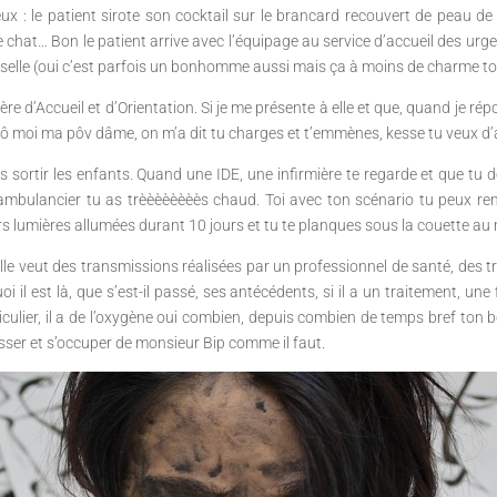
ux : le patient sirote son cocktail sur le brancard recouvert de peau d
 le chat… Bon le patient arrive avec l’équipage au service d’accueil des u
iselle (oui c’est parfois un bonhomme aussi mais ça à moins de charme to
ère d’Accueil et d’Orientation. Si je me présente à elle et que, quand je 
is pô moi ma pôv dâme, on m’a dit tu charges et t’emmènes, kesse tu veux d’a
tes sortir les enfants. Quand une IDE, une infirmière te regarde et que t
 ambulancier tu as trèèèèèèèès chaud. Toi avec ton scénario tu peux re
s lumières allumées durant 10 jours et tu te planques sous la couette au mo
le veut des transmissions réalisées par un professionnel de santé, des t
i il est là, que s’est-il passé, ses antécédents, si il a un traitement, une
ticulier, il a de l’oxygène oui combien, depuis combien de temps bref ton bo
sser et s’occuper de monsieur Bip comme il faut.