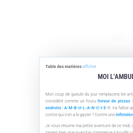
Table des matières
afficher
MOI L’AMBUL
Mon coup de gueule du jour remplacera les artic
considéré comme un foutu
livreur de pizzas
.
endroits : A-M-B-U-L-A-N-C-I-E-
R. Va falloir
contre qui il en a le gazier ? Contre une
infirmièr
Je vous résume ma petite aventure de ce midi, ou
savent bien que quand je commence à bouillir ça 