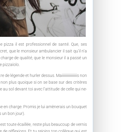
e pizza il est professionnel de santé. Que, ses
et, que le monsieur ambulancier il sait qu’il n’a
harge de qualité, que le monsieur il a passé un
e pizzaïolo.
légende et hurler dessus. Maiiiiiiiiiiiiiiiiis non
r non plus quoique si on se base sur des critères
 au sol devant toi avec l’attitude de celle qui ne-
prise en charge. Promis je lui amènerais un bouquet
s un bon jour).
e est toute écaillée, reste plus beaucoup de vernis
 de réflexions. Et tu rejoins ton collègue qui est