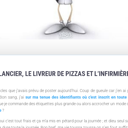
ANCIER, LE LIVREUR DE PIZZAS ET L’INFIRMIÈ
les que j’avais prévu de poster aujourd’hui. Coup de gueule car j’en ai p
 Bon sang, j’ai
sur ma tenue des identifiants où c’est inscrit en toute 
 que je commande des étiquettes plus grande ou alors accrocher un mode 
e
?
i c’est tout frais et ça m’a mis en pétard pour la journée ; et dieu seul 
dure toute la journée. Bon bref, ma vie toussa toussa on s’en fout suffit