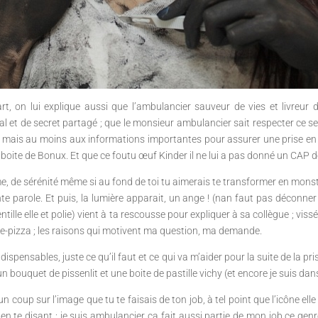
t, on lui explique aussi que l’ambulancier sauveur de vies et livreur d
 et de secret partagé ; que le monsieur ambulancier sait respecter ce secr
 mais au moins aux informations importantes pour assurer une prise en c
 boite de Bonux. Et que ce foutu œuf Kinder il ne lui a pas donné un CAP d
e sérénité même si au fond de toi tu aimerais te transformer en monstre de 
nte parole. Et puis, la lumière apparait, un ange ! (nan faut pas déconne
lle elle et polie) vient à ta rescousse pour expliquer à sa collègue ; vissée
-de-pizza ; les raisons qui motivent ma question, ma demande.
indispensables, juste ce qu’il faut et ce qui va m’aider pour la suite de la 
n bouquet de pissenlit et une boite de pastille vichy (et encore je suis dan
 un coup sur l’image que tu te faisais de ton job, à tel point que l’icône ell
en te disant : je suis ambulancier ça fait aussi partie de mon job ce genre