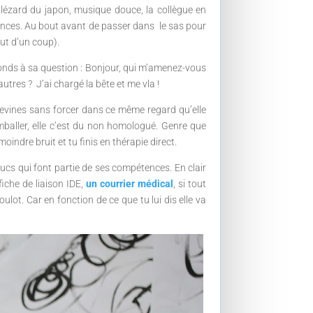
e lézard du japon, musique douce, la collègue en
rgences. Au bout avant de passer dans le sas pour
ut d’un coup).
réponds à sa question : Bonjour, qui m’amenez-vous
utres ? J’ai chargé la bête et me vla !
u devines sans forcer dans ce même regard qu’elle
mballer, elle c’est du non homologué. Genre que
indre bruit et tu finis en thérapie direct.
rucs qui font partie de ses compétences. En clair
 fiche de liaison IDE,
un courrier médical
, si tout
ulot. Car en fonction de ce que tu lui dis elle va