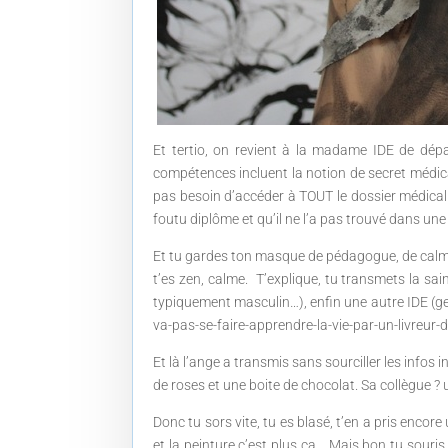
Et tertio, on revient à la madame IDE de dépar
compétences incluent la notion de secret médical
pas besoin d’accéder à TOUT le dossier médical
foutu diplôme et qu’il ne l’a pas trouvé dans une
Et tu gardes ton masque de pédagogue, de calme, d
t’es zen, calme. T’explique, tu transmets la sai
typiquement masculin…), enfin une autre IDE (genti
va-pas-se-faire-apprendre-la-vie-par-un-livreur
Et là l’ange a transmis sans sourciller les infos 
de roses et une boite de chocolat. Sa collègue ? u
Donc tu sors vite, tu es blasé, t’en a pris encore
et la peinture c’est plus ça… Mais bon tu souris 