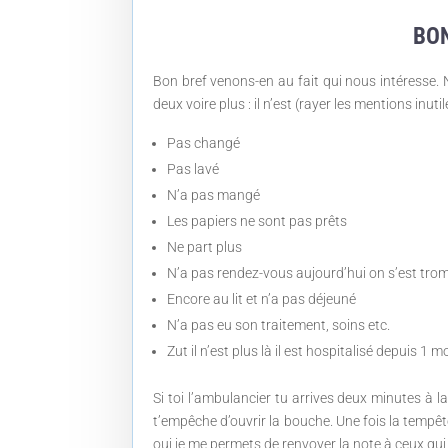
BON
Bon bref venons-en au fait qui nous intéresse. N
deux voire plus : il n’est (rayer les mentions inutil
Pas changé
Pas lavé
N’a pas mangé
Les papiers ne sont pas prêts
Ne part plus
N’a pas rendez-vous aujourd’hui on s’est trom
Encore au lit et n’a pas déjeuné
N’a pas eu son traitement, soins etc.
Zut il n’est plus là il est hospitalisé depuis 1
Si toi l’ambulancier tu arrives deux minutes à l
t’empêche d’ouvrir la bouche. Une fois la tempê
oui je me permets de renvoyer la note à ceux qui 