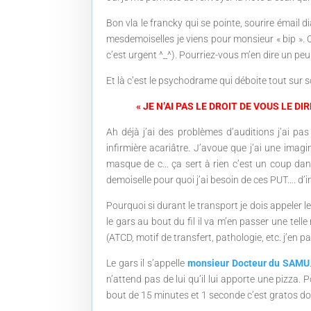
Bon vla le francky qui se pointe, sourire émail 
mesdemoiselles je viens pour monsieur « bip ». Q
c’est urgent ^_^). Pourriez-vous m’en dire un peu
Et là c’est le psychodrame qui déboite tout sur so
« JE N’AI PAS LE DROIT DE VOUS LE 
Ah déjà j’ai des problèmes d’auditions j’ai p
infirmière acariâtre. J’avoue que j’ai une im
masque de c… ça sert à rien c’est un coup dans
demoiselle pour quoi j’ai besoin de ces PUT…. d’i
Pourquoi si durant le transport je dois appeler l
le gars au bout du fil il va m’en passer une tell
(ATCD, motif de transfert, pathologie, etc. j’en p
Le gars il s’appelle
monsieur Docteur du SAMU
n’attend pas de lui qu’il lui apporte une pizza. P
bout de 15 minutes et 1 seconde c’est gratos donc