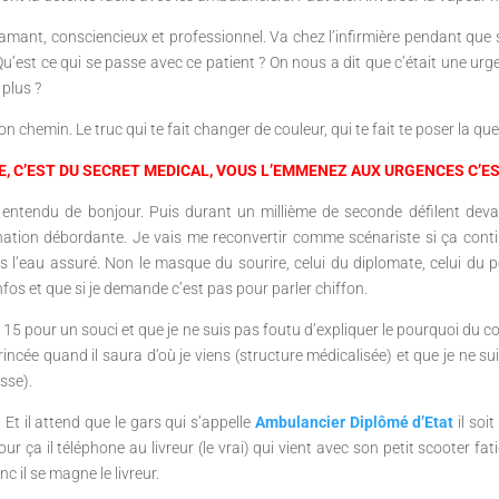
diamant, consciencieux et professionnel. Va chez l’infirmière pendant que
u’est ce qui se passe avec ce patient ? On nous a dit que c’était une urgen
 plus ?
n chemin. Le truc qui te fait changer de couleur, qui te fait te poser la que
DIRE, C’EST DU SECRET MEDICAL, VOUS L’EMMENEZ AUX URGENCES C’E
as entendu de bonjour. Puis durant un millième de seconde défilent dev
agination débordante. Je vais me reconvertir comme scénariste si ça co
 l’eau assuré. Non le masque du sourire, celui du diplomate, celui du p
nfos et que si je demande c’est pas pour parler chiffon.
e 15 pour un souci et que je ne suis pas foutu d’expliquer le pourquoi du 
e rincée quand il saura d’où je viens (structure médicalisée) et que je ne s
asse).
. Et il attend que le gars qui s’appelle
Ambulancier Diplômé d’Etat
il soi
our ça il téléphone au livreur (le vrai) qui vient avec son petit scooter fati
 il se magne le livreur.