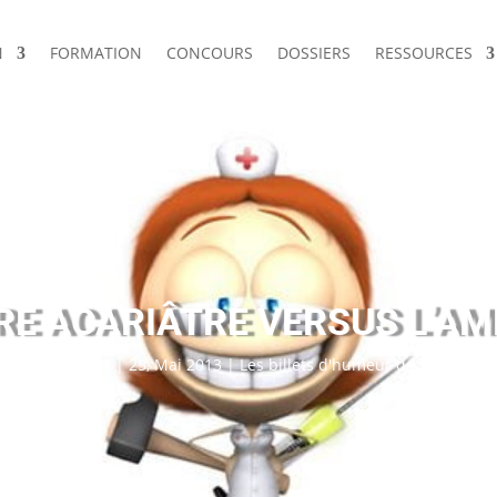
N
FORMATION
CONCOURS
DOSSIERS
RESSOURCES
ÈRE ACARIÂTRE VERSUS L’A
r
Franck SIMON
|
25, Mai 2013
|
Les billets d'humeur de l'ambulan