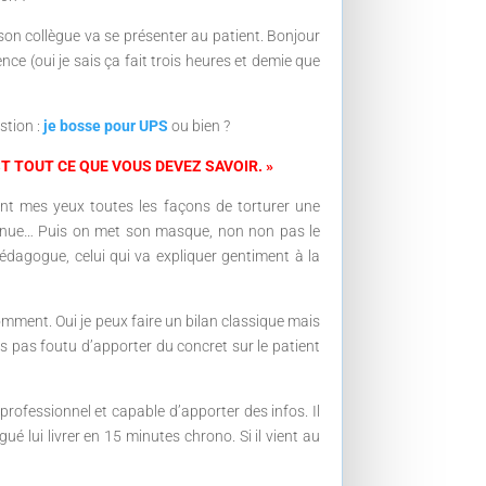
 son collègue va se présenter au patient. Bonjour
ce (oui je sais ça fait trois heures et demie que
stion :
je bosse pour UPS
ou bien ?
ST TOUT CE QUE VOUS DEVEZ SAVOIR. »
ant mes yeux toutes les façons de torturer une
ntinue… Puis on met son masque, non non pas le
édagogue, celui qui va expliquer gentiment à la
comment. Oui je peux faire un bilan classique mais
uis pas foutu d’apporter du concret sur le patient
t professionnel et capable d’apporter des infos. Il
gué lui livrer en 15 minutes chrono. Si il vient au