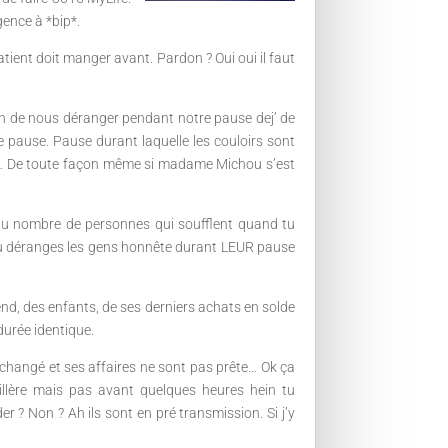
gence à *bip*.
tient doit manger avant. Pardon ? Oui oui il faut
on de nous déranger pendant notre pause dej’ de
e pause. Pause durant laquelle les couloirs sont
dre… De toute façon même si madame Michou s’est
u du nombre de personnes qui soufflent quand tu
s tu déranges les gens honnête durant LEUR pause
nd, des enfants, de ses derniers achats en solde
durée identique.
s changé et ses affaires ne sont pas prête… Ok ça
bétaillère mais pas avant quelques heures hein tu
 ? Non ? Ah ils sont en pré transmission. Si j’y