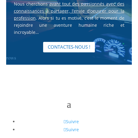
Nous cherchons
avant tout des passionnés avec des
connaissances à partager, l’envie d’oeuvrer pour la
profession
. Alors si tu es motivé, c’est le moment de
rejoindre une aventure humaine riche et
incroyable…
CONTACTES-NOUS !
Suivre
Suivre