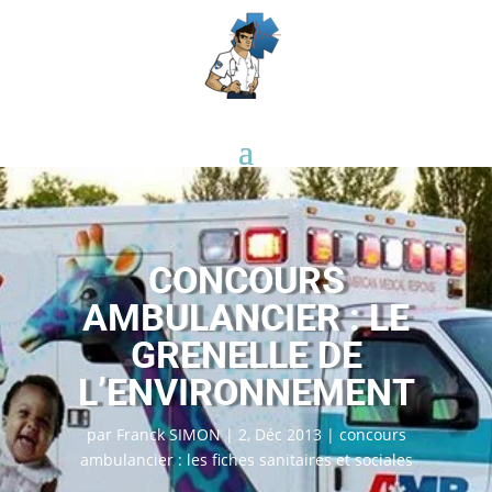
CONCOURS
AMBULANCIER : LE
GRENELLE DE
L’ENVIRONNEMENT
par
Franck SIMON
|
2, Déc 2013
|
concours
ambulancier : les fiches sanitaires et sociales