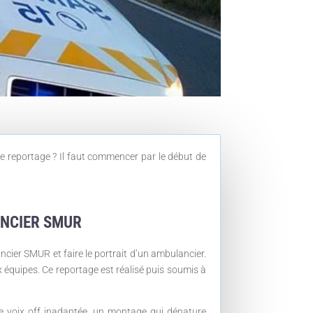
 ce reportage ? Il faut commencer par le début de
NCIER SMUR
cier SMUR et faire le portrait d’un ambulancier.
ux équipes. Ce reportage est réalisé puis soumis à
Une voix off inadaptée, un montage qui dénature