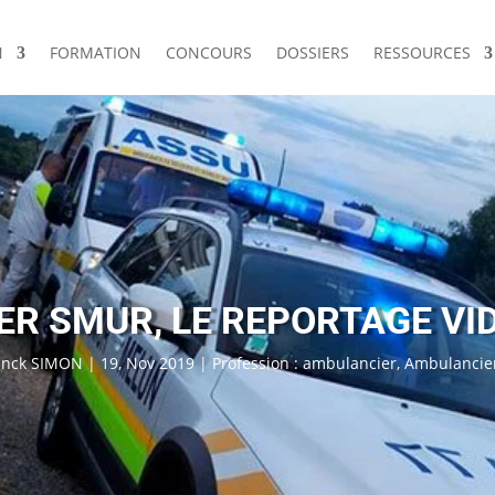
N
FORMATION
CONCOURS
DOSSIERS
RESSOURCES
 SMUR, LE REPORTAGE VIDÉ
anck SIMON
|
19, Nov 2019
|
Profession : ambulancier
,
Ambulancie