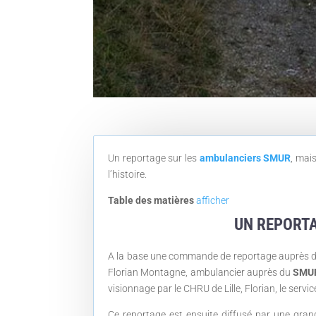
Un reportage sur les
ambulanciers SMUR
, mai
l’histoire.
Table des matières
afficher
UN REPORT
A la base une commande de reportage auprès d’un
Florian Montagne, ambulancier auprès du
SMUR
visionnage par le CHRU de Lille, Florian, le serv
Ce reportage est ensuite diffusé par une grand