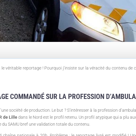
s le véritable reportage ! Pourquoi j’insiste sur la véracité du contenu de
AGE COMMANDÉ SUR LA PROFESSION D’AMBULA
e société de production. Le but ? S’intéresser à la profession d’ambulan
 de Lille
dans le Nord est le profil retenu. Un profil atypique qui a plu a
ice du SAMU bref une validation totale du contenu.
 chaîne nationale à 20h. Problème : le reportage livré est modifié ! 