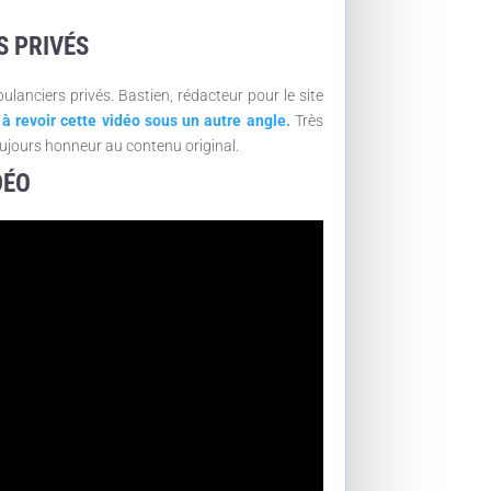
S PRIVÉS
lanciers privés. Bastien, rédacteur pour le site
 à revoir cette vidéo sous un autre angle.
Très
oujours honneur au contenu original.
DÉO