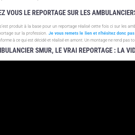
Z VOUS LE REPORTAGE SUR LES AMBULANCIER
t produit à la base pour un reportage réalisé cette fois ci sur les ambu
portage sur la profession.
Je vous remets le lien et n’hésitez donc pas
nforme à ce qui est décidé et réalisé en amont. Un montage ne rend pas t
BULANCIER SMUR, LE VRAI REPORTAGE : LA VI