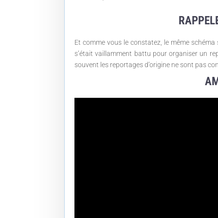
RAPPELE
Et comme vous le constatez, le même schéma s’es
s’était vaillamment battu pour organiser un re
souvent les reportages d’origine ne sont pas co
AM