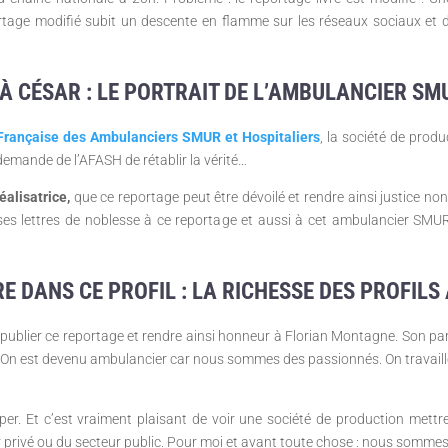
ortage modifié subit un descente en flamme sur les réseaux sociaux et d
À CÉSAR : LE PORTRAIT DE L’AMBULANCIER SM
Française des Ambulanciers SMUR et Hospitaliers
, la société de produ
 demande de l’AFASH de rétablir la vérité…
éalisatrice,
que ce reportage peut être dévoilé et rendre ainsi justice no
 ses lettres de noblesse à ce reportage et aussi à cet ambulancier SMUR 
E DANS CE PROFIL : LA RICHESSE DES PROFIL
blier ce reportage et rendre ainsi honneur à Florian Montagne. Son par
n est devenu ambulancier car nous sommes des passionnés. On travaille 
er. Et c’est vraiment plaisant de voir une société de production mett
r privé ou du secteur public. Pour moi et avant toute chose : nous somme